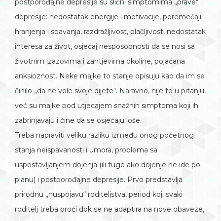
postporođajne depresije su slični simptomima „prave“
depresije: nedostatak energije i motivacije, poremećaji
hranjenja i spavanja, razdražljivost, plačljivost, nedostatak
interesa za život, osjećaj nesposobnosti da se nosi sa
životnim izazovima i zahtjevima okoline, pojačana
anksioznost. Neke majke to stanje opisuju kao da im se
činilo „da ne vole svoje dijete“. Naravno, nije to u pitanju,
već su majke pod utjecajem snažnih simptoma koji ih
zabrinjavaju i čine da se osjećaju loše.
Treba napraviti veliku razliku između onog početnog
stanja neispavanosti i umora, problema sa
uspostavljanjem dojenja (ili tuge ako dojenje ne ide po
planu) i postporođajne depresije. Prvo predstavlja
prirodnu „nuspojavu“ roditeljstva, period koji svaki
roditelj treba proći dok se ne adaptira na nove obaveze,