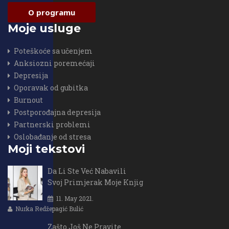
O programu
Moje usluge
Poteškoće sa učenjem
Anksiozni poremećaji
Depresija
Oporavak od gubitka
Burnout
Postporođajna depresija
Partnerski problemi
Oslobađanje od stresa
Moji tekstovi
Da Li Ste Već Nabavili
Svoj Primjerak Moje Knjig
11. May 2021.
Nurka Redžepagić Bulić
Zašto Još Ne Pravite