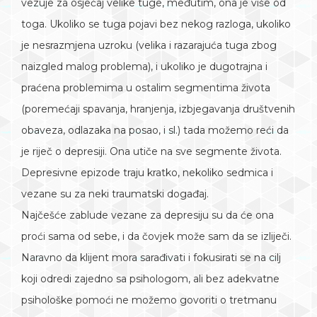
vezuje za osjećaj velike tuge, međutim, ona je više od
toga. Ukoliko se tuga pojavi bez nekog razloga, ukoliko
je nesrazmjena uzroku (velika i razarajuća tuga zbog
naizgled malog problema), i ukoliko je dugotrajna i
praćena problemima u ostalim segmentima života
(poremećaji spavanja, hranjenja, izbjegavanja društvenih
obaveza, odlazaka na posao, i sl.) tada možemo reći da
je riječ o depresiji. Ona utiče na sve segmente života.
Depresivne epizode traju kratko, nekoliko sedmica i
vezane su za neki traumatski događaj.
Najčešće zablude vezane za depresiju su da će ona
proći sama od sebe, i da čovjek može sam da se izliječi.
Naravno da klijent mora sarađivati i fokusirati se na cilj
koji odredi zajedno sa psihologom, ali bez adekvatne
psihološke pomoći ne možemo govoriti o tretmanu