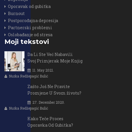
Oporavak od gubitka
Burnout
Postporođajna depresija
Partnerski problemi
Oslobađanje od stresa
Moji tekstovi
Da Li Ste Već Nabavili
Svoj Primjerak Moje Knjig
11. May 2021.
Nurka Redžepagić Bulić
Zašto Još Ne Pravite
Promjene U Svom životu?
27. December 2020.
Nurka Redžepagić Bulić
Kako Teče Proces
Oporavka Od Gubitka?