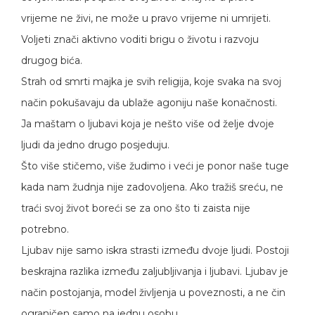
vrijeme ne živi, ne može u pravo vrijeme ni umrijeti.
Voljeti znači aktivno voditi brigu o životu i razvoju
drugog bića.
Strah od smrti majka je svih religija, koje svaka na svoj
način pokušavaju da ublaže agoniju naše konačnosti.
Ja maštam o ljubavi koja je nešto više od želje dvoje
ljudi da jedno drugo posjeduju.
Što više stičemo, više žudimo i veći je ponor naše tuge
kada nam žudnja nije zadovoljena. Ako tražiš sreću, ne
traći svoj život boreći se za ono što ti zaista nije
potrebno.
Ljubav nije samo iskra strasti između dvoje ljudi. Postoji
beskrajna razlika između zaljubljivanja i ljubavi. Ljubav je
način postojanja, model življenja u poveznosti, a ne čin
ograničen samo na jednu osobu.