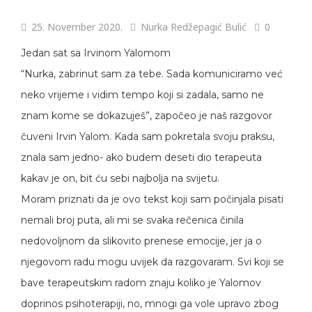
25. November 2020.
Nurka Redžepagić Bulić
0
Jedan sat sa Irvinom Yalomom
“Nurka, zabrinut sam za tebe. Sada komuniciramo već
neko vrijeme i vidim tempo koji si zadala, samo ne
znam kome se dokazuješ”, započeo je naš razgovor
čuveni Irvin Yalom. Kada sam pokretala svoju praksu,
znala sam jedno- ako budem deseti dio terapeuta
kakav je on, bit ću sebi najbolja na svijetu.
Moram priznati da je ovo tekst koji sam počinjala pisati
nemali broj puta, ali mi se svaka rečenica činila
nedovoljnom da slikovito prenese emocije, jer ja o
njegovom radu mogu uvijek da razgovaram. Svi koji se
bave terapeutskim radom znaju koliko je Yalomov
doprinos psihoterapiji, no, mnogi ga vole upravo zbog