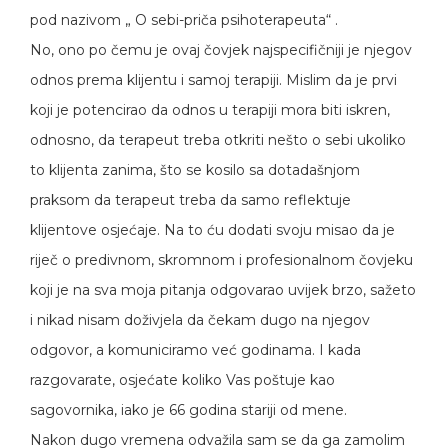
pod nazivom „ O sebi-priča psihoterapeuta“ .
No, ono po čemu je ovaj čovjek najspecifičniji je njegov
odnos prema klijentu i samoj terapiji. Mislim da je prvi
koji je potencirao da odnos u terapiji mora biti iskren,
odnosno, da terapeut treba otkriti nešto o sebi ukoliko
to klijenta zanima, što se kosilo sa dotadašnjom
praksom da terapeut treba da samo reflektuje
klijentove osjećaje. Na to ću dodati svoju misao da je
riječ o predivnom, skromnom i profesionalnom čovjeku
koji je na sva moja pitanja odgovarao uvijek brzo, sažeto
i nikad nisam doživjela da čekam dugo na njegov
odgovor, a komuniciramo već godinama. I kada
razgovarate, osjećate koliko Vas poštuje kao
sagovornika, iako je 66 godina stariji od mene.
Nakon dugo vremena odvažila sam se da ga zamolim