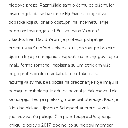
njegove proze. Razmišljala sam o čemu da pišem, jer
nisam htjela da se baziram isključivo na biografske
podatke koji su ionako dostupni na Internetu. Prije
nego nastavimo, jeste li čuli za Irvina Yaloma?
Ukratko, Irvin David Yalom je profesor psihijatrije,
emeritus sa Stanford Univerziteta , poznat po brojnim
djelima koje je namijenio terapeutima-no, njegova djela
imaju forme romana i napisana su umjetničkim više
nego profesionalnim vokabularom, tako da su
razumljiva svima, bez obzira na predznanje koje imaju ili
nemaju o psihologiji. Među najpoznatija Yalomova djela
se ubrajaju: Teorija i praksa grupne psihoterapije, Kada je
Nietche plakao, Liječenje Schopenhauerom, Krvnik
ljubavi, Zvat ću policiju, Čari psihoterapije…Posljednju
knjigu je objavio 2017. godine, to su njegovi memoari