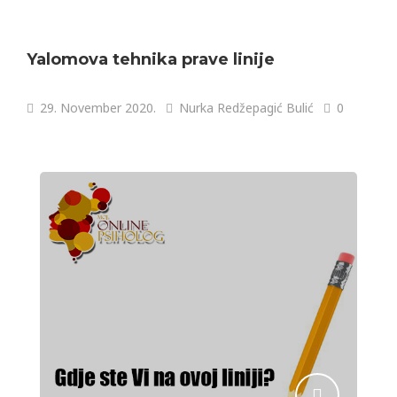
Yalomova tehnika prave linije
29. November 2020.
Nurka Redžepagić Bulić
0