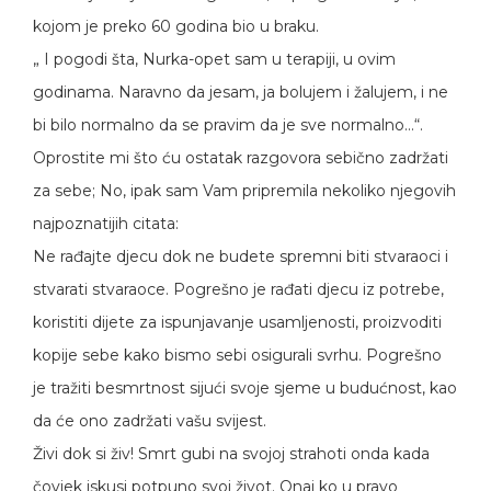
kojom je preko 60 godina bio u braku.
„ I pogodi šta, Nurka-opet sam u terapiji, u ovim
godinama. Naravno da jesam, ja bolujem i žalujem, i ne
bi bilo normalno da se pravim da je sve normalno…“.
Oprostite mi što ću ostatak razgovora sebično zadržati
za sebe; No, ipak sam Vam pripremila nekoliko njegovih
najpoznatijih citata:
Ne rađajte djecu dok ne budete spremni biti stvaraoci i
stvarati stvaraoce. Pogrešno je rađati djecu iz potrebe,
koristiti dijete za ispunjavanje usamljenosti, proizvoditi
kopije sebe kako bismo sebi osigurali svrhu. Pogrešno
je tražiti besmrtnost sijući svoje sjeme u budućnost, kao
da će ono zadržati vašu svijest.
Živi dok si živ! Smrt gubi na svojoj strahoti onda kada
čovjek iskusi potpuno svoj život. Onaj ko u pravo