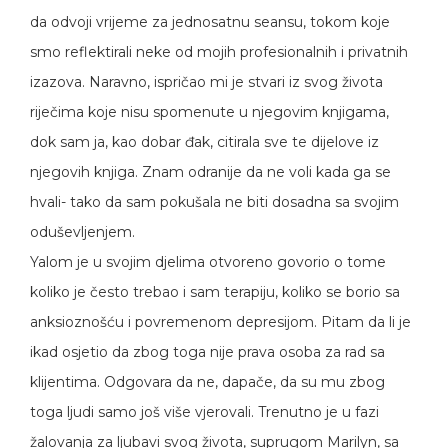
da odvoji vrijeme za jednosatnu seansu, tokom koje
smo reflektirali neke od mojih profesionalnih i privatnih
izazova. Naravno, ispričao mi je stvari iz svog života
riječima koje nisu spomenute u njegovim knjigama,
dok sam ja, kao dobar đak, citirala sve te dijelove iz
njegovih knjiga. Znam odranije da ne voli kada ga se
hvali- tako da sam pokušala ne biti dosadna sa svojim
oduševljenjem.
Yalom je u svojim djelima otvoreno govorio o tome
koliko je često trebao i sam terapiju, koliko se borio sa
anksioznošću i povremenom depresijom. Pitam da li je
ikad osjetio da zbog toga nije prava osoba za rad sa
klijentima. Odgovara da ne, dapače, da su mu zbog
toga ljudi samo još više vjerovali. Trenutno je u fazi
žalovanja za ljubavi svog života, suprugom Marilyn, sa