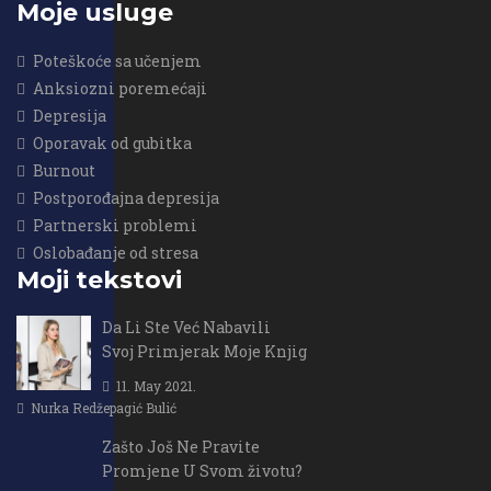
Moje usluge
Poteškoće sa učenjem
Anksiozni poremećaji
Depresija
Oporavak od gubitka
Burnout
Postporođajna depresija
Partnerski problemi
Oslobađanje od stresa
Moji tekstovi
Da Li Ste Već Nabavili
Svoj Primjerak Moje Knjig
11. May 2021.
Nurka Redžepagić Bulić
Zašto Još Ne Pravite
Promjene U Svom životu?