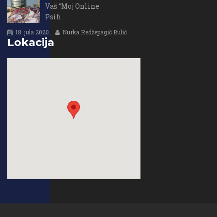
Vaš “Moj Online
Psih
18. jula 2020.
Nurka Redžepagić Bulić
Lokacija