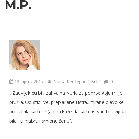
M.P.
13. aprila 2017.
Nurka Redžepagić Bulić
0
„ Zauvijek ću biti zahvalna Nurki za pomoć koju mi je
pružila. Od stidljive, preplašene i istraumirane djevojke
pretvorila sam se (a ona kaže da sam ustvari to uvijek i
bila)- u hrabru i smionu ženu“.