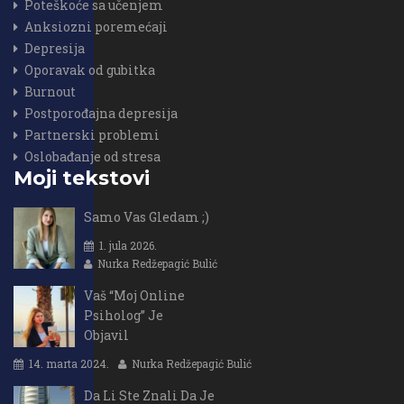
Poteškoće sa učenjem
Anksiozni poremećaji
Depresija
Oporavak od gubitka
Burnout
Postporođajna depresija
Partnerski problemi
Oslobađanje od stresa
Moji tekstovi
Samo Vas Gledam ;)
1. jula 2026.
Nurka Redžepagić Bulić
Vaš “Moj Online
Psiholog” Je
Objavil
14. marta 2024.
Nurka Redžepagić Bulić
Da Li Ste Znali Da Je