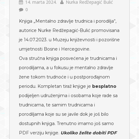
14. marta 2024.
Nurka Redžepagić Bulić
0
Knjiga „Mentalno zdravlje trudnica i porodilja“,
autorice Nurke Redžepagić-Bulić promovisana
je 14.07.2023. u Muzeju književnosti i pozorišne
umjetnosti Bosne i Hercegovine.
Ova stručna knjiga posvećena je trudnicama i
porodiljama, a u fokusu je mentalno zdravlje
žene tokom trudnoće i u postporođajnom
periodu. Kompletan tiraž knjige je
besplatno
podijeljen udruženjima i osobama koje rade sa
trudnicama, te samim trudnicama i
porodiljama koje su se javile dok je još bilo
dostupnih knjiga. Trenutno imamo još samo
PDF verziju knjige.
Ukoliko želite dobiti PDF