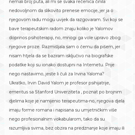
nemali broj puta, ali mi se svaka rečenica činila
nedovoljnom da slikovito prenese emocije, jer ja o
njegovom radu mogu uvijek da razgovaram. Svi koji se
bave terapeutskim radom znaju koliko je Yalomov
doprinos psihoterapiji, no, mnogi ga vole upravo zbog
njegove proze. Razmišljala sam o čemu da pišem, jer
nisam htjela da se baziram isključivo na biografske
podatke koji su ionako dostupni na Internetu. Prije
nego nastavimo, jeste li čuli za Irvina Yaloma?
Ukratko, Irvin David Yalom je profesor psihijatrije,
emeritus sa Stanford Univerziteta , poznat po brojnim
djelima koje je namijenio terapeutima-no, njegova djela
imaju forme romana i napisana su umjetničkim više
nego profesionalnim vokabularom, tako da su
razumljiva svima, bez obzira na predznanje koje imaju ili