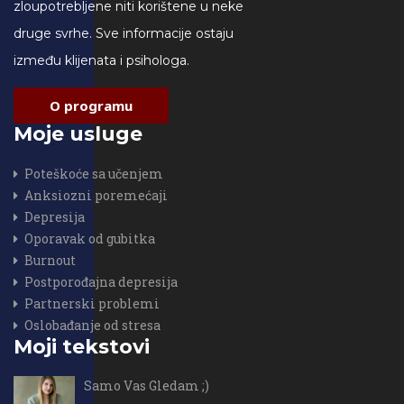
zloupotrebljene niti korištene u neke
druge svrhe. Sve informacije ostaju
između klijenata i psihologa.
O programu
Moje usluge
Poteškoće sa učenjem
Anksiozni poremećaji
Depresija
Oporavak od gubitka
Burnout
Postporođajna depresija
Partnerski problemi
Oslobađanje od stresa
Moji tekstovi
Samo Vas Gledam ;)