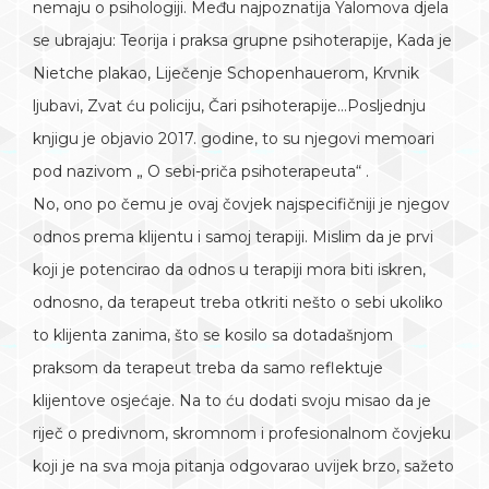
nemaju o psihologiji. Među najpoznatija Yalomova djela
se ubrajaju: Teorija i praksa grupne psihoterapije, Kada je
Nietche plakao, Liječenje Schopenhauerom, Krvnik
ljubavi, Zvat ću policiju, Čari psihoterapije…Posljednju
knjigu je objavio 2017. godine, to su njegovi memoari
pod nazivom „ O sebi-priča psihoterapeuta“ .
No, ono po čemu je ovaj čovjek najspecifičniji je njegov
odnos prema klijentu i samoj terapiji. Mislim da je prvi
koji je potencirao da odnos u terapiji mora biti iskren,
odnosno, da terapeut treba otkriti nešto o sebi ukoliko
to klijenta zanima, što se kosilo sa dotadašnjom
praksom da terapeut treba da samo reflektuje
klijentove osjećaje. Na to ću dodati svoju misao da je
riječ o predivnom, skromnom i profesionalnom čovjeku
koji je na sva moja pitanja odgovarao uvijek brzo, sažeto