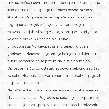
anksioznošću i povremenom depresijom. Pitam da li je
ikad osjetio da zbog toga nije prava osoba za rad sa
klijentima. Odgovara da ne, dapače, da su mu zbog
toga ljudi samo još više vjerovali. Trenutno je u fazi
žalovanja za ljubavi svog života, suprugom Marilyn, sa
kojom je preko 60 godina bio u braku.
„ I pogodi šta, Nurka-opet sam u terapiji, u ovim
godinama. Naravno da jesam, ja bolujem i žalujem, i ne
bi bilo normalno da se pravim da je sve normalno…“.
Oprostite mi što ću ostatak razgovora sebično zadržati
za sebe; No, ipak sam Vam pripremila nekoliko njegovih
najpoznatijih citata:
Ne rađajte djecu dok ne budete spremni biti stvaraoci i
stvarati stvaraoce. Pogrešno je rađati djecu iz potrebe,
koristiti dijete za ispunjavanje usamljenosti, proizvoditi