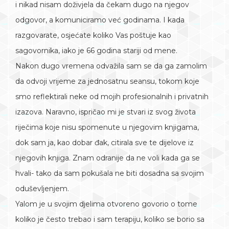
i nikad nisam doživjela da čekam dugo na njegov
odgovor, a komuniciramo već godinama. I kada
razgovarate, osjećate koliko Vas poštuje kao
sagovornika, iako je 66 godina stariji od mene.
Nakon dugo vremena odvažila sam se da ga zamolim
da odvoji vrijeme za jednosatnu seansu, tokom koje
smo reflektirali neke od mojih profesionalnih i privatnih
izazova. Naravno, ispričao mi je stvari iz svog života
riječima koje nisu spomenute u njegovim knjigama,
dok sam ja, kao dobar đak, citirala sve te dijelove iz
njegovih knjiga. Znam odranije da ne voli kada ga se
hvali- tako da sam pokušala ne biti dosadna sa svojim
oduševljenjem.
Yalom je u svojim djelima otvoreno govorio o tome
koliko je često trebao i sam terapiju, koliko se borio sa