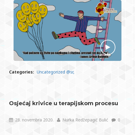
Categories:
Uncategorized @sr
Osjećaj krivice u terapijskom procesu
28. novembra 2020.
Nurka Redžepagić Bulić
0