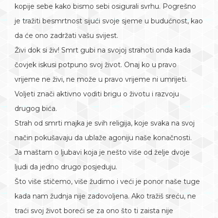
kopije sebe kako bismo sebi osigurali svrhu. Pogrešno
je tražiti besmrtnost sijući svoje sjeme u budućnost, kao
da će ono zadržati vašu svijest.
Živi dok si živ! Smrt gubi na svojoj strahoti onda kada
čovjek iskusi potpuno svoj život. Onaj ko u pravo
vrijeme ne živi, ne može u pravo vrijeme ni umrijeti.
Voljeti znači aktivno voditi brigu o životu i razvoju
drugog bića.
Strah od smrti majka je svih religija, koje svaka na svoj
način pokušavaju da ublaže agoniju naše konačnosti.
Ja maštam o ljubavi koja je nešto više od želje dvoje
ljudi da jedno drugo posjeduju.
Što više stičemo, više žudimo i veći je ponor naše tuge
kada nam žudnja nije zadovoljena. Ako tražiš sreću, ne
traći svoj život boreći se za ono što ti zaista nije