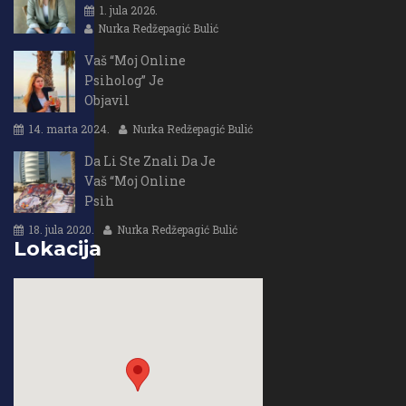
1. jula 2026.
Nurka Redžepagić Bulić
Vaš “Moj Online
Psiholog” Je
Objavil
14. marta 2024.
Nurka Redžepagić Bulić
Da Li Ste Znali Da Je
Vaš “Moj Online
Psih
18. jula 2020.
Nurka Redžepagić Bulić
Lokacija