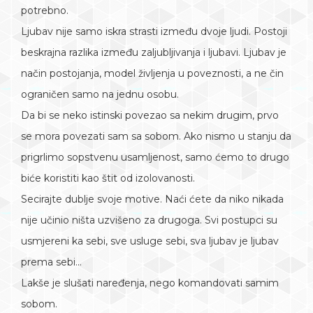
potrebno.
Ljubav nije samo iskra strasti između dvoje ljudi. Postoji
beskrajna razlika između zaljubljivanja i ljubavi. Ljubav je
način postojanja, model življenja u poveznosti, a ne čin
ograničen samo na jednu osobu.
Da bi se neko istinski povezao sa nekim drugim, prvo
se mora povezati sam sa sobom. Ako nismo u stanju da
prigrlimo sopstvenu usamljenost, samo ćemo to drugo
biće koristiti kao štit od izolovanosti.
Secirajte dublje svoje motive. Naći ćete da niko nikada
nije učinio ništa uzvišeno za drugoga. Svi postupci su
usmjereni ka sebi, sve usluge sebi, sva ljubav je ljubav
prema sebi…
Lakše je slušati naređenja, nego komandovati samim
sobom.