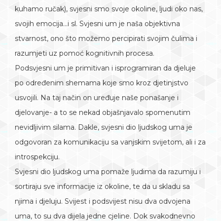
kuhamo ručak), svjesni smo svoje okoline, ljudi oko nas,
svojih emocija…i sl. Svjesni um je naša objektivna
stvarnost, ono što možemo percipirati svojim čulima i
razumjeti uz pomoć kognitivnih procesa.
Podsvjesni um je primitivan i isprogramiran da djeluje
po određenim shemama koje smo kroz djetinjstvo
usvojili. Na taj način on uređuje naše ponašanje i
djelovanje- a to se nekad objašnjavalo spomenutim
nevidljivim silama. Dakle, svjesni dio ljudskog uma je
odgovoran za komunikaciju sa vanjskim svijetom, ali i za
introspekciju.
Svjesni dio ljudskog uma pomaže ljudima da razumiju i
sortiraju sve informacije iz okoline, te da u skladu sa
njima i djeluju. Svijest i podsvijest nisu dva odvojena
uma, to su dva dijela jedne cjeline. Dok svakodnevno