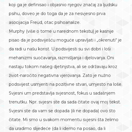
koji ga je definisao i objasnio njegov značaj za ljudsku
psihu, doveo je do toga da je za nesvjesno prva
asocijacija Freud, otac psihoanalize.
Murphy (više o tome u narednom tekstu) je kasnije
pisao da je podsviješću moguće upravljati i „okrenuti“ je
da radi u našu korist. U podsvijesti su svi dobri i loši
mehanizmi suočavanja, razmišljanja i djelovanja. Oni
nastaju tokom našeg djetinjstva, ali se održavaju kroz
život-naročito negativna vjerovanja. Zato je nužno
podsvijest usmjeriti na pozitivne stvari, umjesto na loše.
Svjesni um predstavlja svjesnost, fokus u sadašnjem
trenutku. Npr. svjesni ste da sada čitate ovaj moj tekst.
Svjesni ste da vam se dopada (ili ne dopada) ovo što
čitate. Mi smo u svakom momentu svjesni šta želimo
da uradimo slijedeće (da li idemo na posao, da li