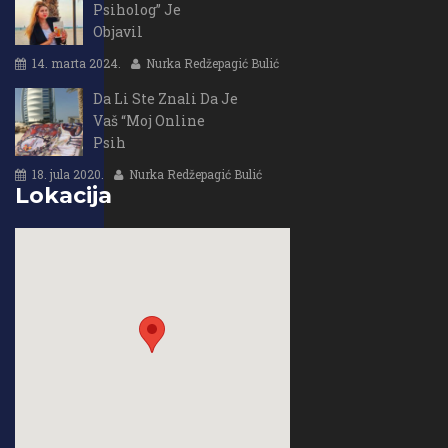
Psiholog” Je
Objavil
14. marta 2024.
Nurka Redžepagić Bulić
Da Li Ste Znali Da Je
Vaš “Moj Online
Psih
18. jula 2020.
Nurka Redžepagić Bulić
Lokacija