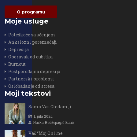
O programu
Moje usluge
Poteškoće sa učenjem
Anksiozni poremećaji
Depresija
Oporavak od gubitka
Burnout
Postporođajna depresija
Partnerski problemi
Oslobađanje od stresa
Moji tekstovi
Samo Vas Gledam ;)
1. jula 2026.
Nurka Redžepagić Bulić
Vaš “Moj Online