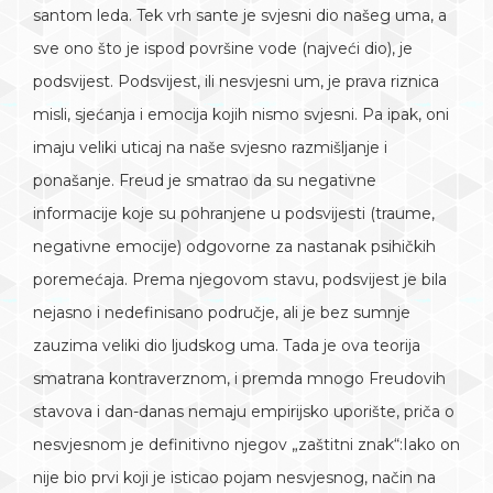
santom leda. Tek vrh sante je svjesni dio našeg uma, a
sve ono što je ispod površine vode (najveći dio), je
podsvijest. Podsvijest, ili nesvjesni um, je prava riznica
misli, sjećanja i emocija kojih nismo svjesni. Pa ipak, oni
imaju veliki uticaj na naše svjesno razmišljanje i
ponašanje. Freud je smatrao da su negativne
informacije koje su pohranjene u podsvijesti (traume,
negativne emocije) odgovorne za nastanak psihičkih
poremećaja. Prema njegovom stavu, podsvijest je bila
nejasno i nedefinisano područje, ali je bez sumnje
zauzima veliki dio ljudskog uma. Tada je ova teorija
smatrana kontraverznom, i premda mnogo Freudovih
stavova i dan-danas nemaju empirijsko uporište, priča o
nesvjesnom je definitivno njegov „zaštitni znak“:Iako on
nije bio prvi koji je isticao pojam nesvjesnog, način na