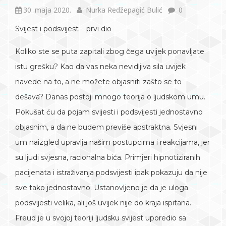
30. maja 2020.
Nurka Redžepagić Bulić
0
Svijest i podsvijest – prvi dio-
Koliko ste se puta zapitali zbog čega uvijek ponavljate
istu grešku? Kao da vas neka nevidljiva sila uvijek
navede na to, a ne možete objasniti zašto se to
dešava? Danas postoji mnogo teorija o ljudskom umu.
Pokušat ću da pojam svijesti i podsvijesti jednostavno
objasnim, a da ne budem previše apstraktna. Svjesni
um naizgled upravlja našim postupcima i reakcijama, jer
su ljudi svjesna, racionalna bića. Primjeri hipnotiziranih
pacijenata i istraživanja podsvijesti ipak pokazuju da nije
sve tako jednostavno. Ustanovljeno je da je uloga
podsvijesti velika, ali još uvijek nije do kraja ispitana.
Freud je u svojoj teoriji ljudsku svijest uporedio sa