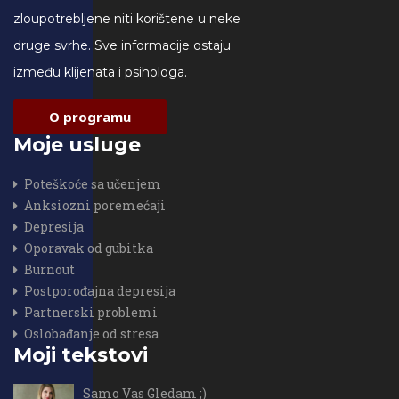
zloupotrebljene niti korištene u neke
druge svrhe. Sve informacije ostaju
između klijenata i psihologa.
O programu
Moje usluge
Poteškoće sa učenjem
Anksiozni poremećaji
Depresija
Oporavak od gubitka
Burnout
Postporođajna depresija
Partnerski problemi
Oslobađanje od stresa
Moji tekstovi
Samo Vas Gledam ;)