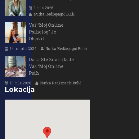
1. jula 2026.
Nurka Redžepagić Bulić
Vaš “Moj Online
Psiholog” Je
Objavil
14. marta 2024.
Nurka Redžepagić Bulić
Da Li Ste Znali Da Je
Vaš “Moj Online
Psih
18. jula 2020.
Nurka Redžepagić Bulić
Lokacija