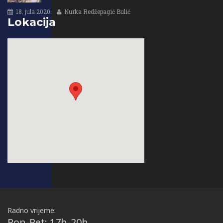
18. jula 2020.
Nurka Redžepagić Bulić
Lokacija
Radno vrijeme:
Pon-Pet: 17h-20h