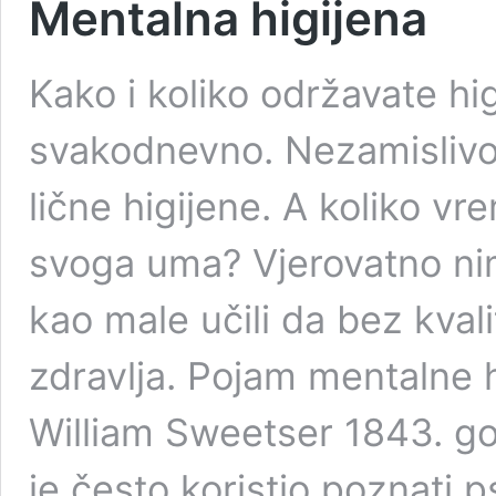
Mentalna higijena
Kako i koliko održavate hi
svakodnevno. Nezamislivo
lične higijene. A koliko v
svoga uma? Vjerovatno nima
kao male učili da bez kval
zdravlja. Pojam mentalne hi
William Sweetser 1843. go
je često koristio poznati p