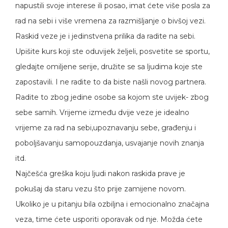
napustili svoje interese ili posao, imat ćete više posla za
rad na sebi i više vremena za razmišljanje o bivšoj vezi.
Raskid veze je i jedinstvena prilika da radite na sebi.
Upišite kurs koji ste oduvijek željeli, posvetite se sportu,
gledajte omiljene serije, družite se sa ljudima koje ste
zapostavili. I ne radite to da biste našli novog partnera.
Radite to zbog jedine osobe sa kojom ste uvijek- zbog
sebe samih. Vrijeme između dvije veze je idealno
vrijeme za rad na sebi,upoznavanju sebe, građenju i
poboljšavanju samopouzdanja, usvajanje novih znanja
itd.
Najčešća greška koju ljudi nakon raskida prave je
pokušaj da staru vezu što prije zamijene novom.
Ukoliko je u pitanju bila ozbiljna i emocionalno značajna
veza, time ćete usporiti oporavak od nje. Možda ćete