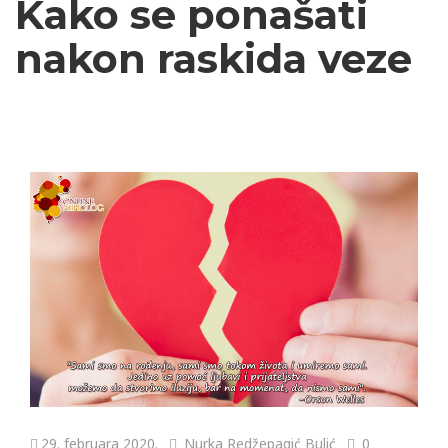
Kako se ponašati
nakon raskida veze
29. februara 2020.
Nurka Redžepagić Bulić
0