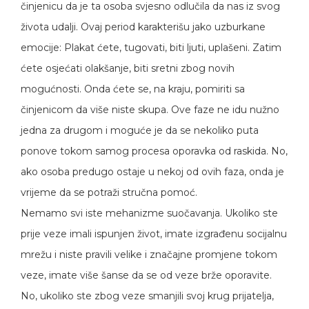
činjenicu da je ta osoba svjesno odlučila da nas iz svog
života udalji. Ovaj period karakterišu jako uzburkane
emocije: Plakat ćete, tugovati, biti ljuti, uplašeni. Zatim
ćete osjećati olakšanje, biti sretni zbog novih
mogućnosti. Onda ćete se, na kraju, pomiriti sa
činjenicom da više niste skupa. Ove faze ne idu nužno
jedna za drugom i moguće je da se nekoliko puta
ponove tokom samog procesa oporavka od raskida. No,
ako osoba predugo ostaje u nekoj od ovih faza, onda je
vrijeme da se potraži stručna pomoć.
Nemamo svi iste mehanizme suočavanja. Ukoliko ste
prije veze imali ispunjen život, imate izgrađenu socijalnu
mrežu i niste pravili velike i značajne promjene tokom
veze, imate više šanse da se od veze brže oporavite.
No, ukoliko ste zbog veze smanjili svoj krug prijatelja,