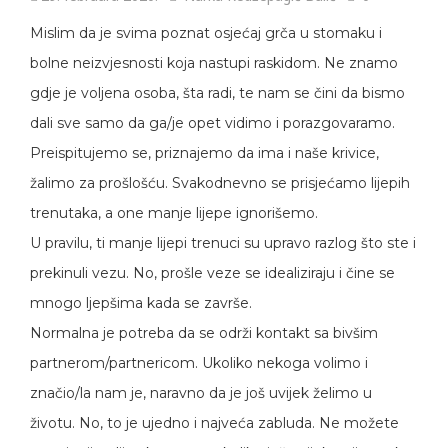
Mislim da je svima poznat osjećaj grča u stomaku i
bolne neizvjesnosti koja nastupi raskidom. Ne znamo
gdje je voljena osoba, šta radi, te nam se čini da bismo
dali sve samo da ga/je opet vidimo i porazgovaramo.
Preispitujemo se, priznajemo da ima i naše krivice,
žalimo za prošlošću. Svakodnevno se prisjećamo lijepih
trenutaka, a one manje lijepe ignorišemo.
U pravilu, ti manje lijepi trenuci su upravo razlog što ste i
prekinuli vezu. No, prošle veze se idealiziraju i čine se
mnogo ljepšima kada se završe.
Normalna je potreba da se održi kontakt sa bivšim
partnerom/partnericom. Ukoliko nekoga volimo i
značio/la nam je, naravno da je još uvijek želimo u
životu. No, to je ujedno i najveća zabluda. Ne možete