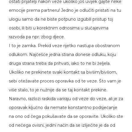
ostati prijatelji nakon veze ukoliko još uvijek gajite neke
emocije prema partneru! Jedno je odlučiti pristati na tu
ulogu samo da ne biste potpuno izgubili pristup toj
osobi, ili biti u korektnim odnosima u slučajevima
razvoda pa npr. zbog djece.
I to je zamka. Prekid veze rijetko nastupa obostranom
odlukom. Najčešće jedna strana donese odluku, koju
druga strana treba da prihvati, iako to ne bi željela.
Ukoliko ne prekinete svaki kontakt sa bivšim/bivšom,
sebi otežavate proces oporavka od te veze. Što vam je
više stalo, to je nužnije da se taj kontakt prekine.
Naravno, razlozi raskida variraju od veze do veze, ali je za
oporavak ključno da nemate konstantno podsjećanje
na ono od čega pokušavate da se oporavite. Ukoliko ste
od nečega ovisni, jedini način da se izliječite je da od