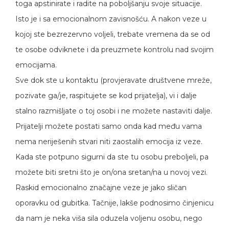
toga apstinirate i radite na poboljšanju svoje situacije.
Isto je i sa emocionalnom zavisnošću. A nakon veze u
kojoj ste bezrezervno voljeli, trebate vremena da se od
te osobe odviknete i da preuzmete kontrolu nad svojim
emocijama.
Sve dok ste u kontaktu (provjeravate društvene mreže,
pozivate ga/je, raspitujete se kod prijatelja), vi i dalje
stalno razmišljate o toj osobi i ne možete nastaviti dalje.
Prijatelji možete postati samo onda kad među vama
nema neriješenih stvari niti zaostalih emocija iz veze.
Kada ste potpuno sigurni da ste tu osobu preboljeli, pa
možete biti sretni što je on/ona sretan/na u novoj vezi.
Raskid emocionalno značajne veze je jako sličan
oporavku od gubitka. Tačnije, lakše podnosimo činjenicu
da nam je neka viša sila oduzela voljenu osobu, nego