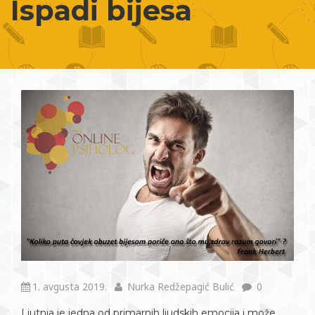
Ispadi bijesa
1. avgusta 2019.
Nurka Redžepagić Bulić
0
Ljutnja je jedna od primarnih ljudskih emocija i može