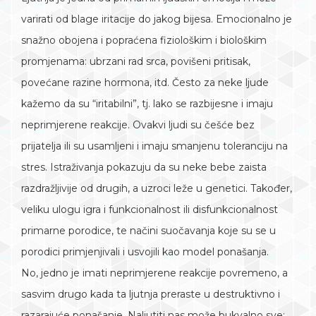
varirati od blage iritacije do jakog bijesa. Emocionalno je
snažno obojena i popraćena fiziološkim i biološkim
promjenama: ubrzani rad srca, povišeni pritisak,
povećane razine hormona, itd. Često za neke ljude
kažemo da su “iritabilni”, tj. lako se razbijesne i imaju
neprimjerene reakcije. Ovakvi ljudi su češće bez
prijatelja ili su usamljeni i imaju smanjenu toleranciju na
stres. Istraživanja pokazuju da su neke bebe zaista
razdražljivije od drugih, a uzroci leže u genetici. Također,
veliku ulogu igra i funkcionalnost ili disfunkcionalnost
primarne porodice, te načini suočavanja koje su se u
porodici primjenjivali i usvojili kao model ponašanja.
No, jedno je imati neprimjerene reakcije povremeno, a
sasvim drugo kada ta ljutnja preraste u destruktivno i
razarajuće ponašanje. Naljutiti nas može bukvalno sve: