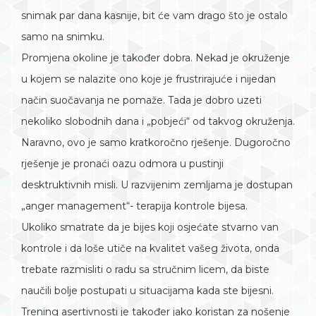
snimak par dana kasnije, bit će vam drago što je ostalo
samo na snimku.
Promjena okoline je također dobra. Nekad je okruženje
u kojem se nalazite ono koje je frustrirajuće i nijedan
način suočavanja ne pomaže. Tada je dobro uzeti
nekoliko slobodnih dana i „pobjeći“ od takvog okruženja.
Naravno, ovo je samo kratkoročno rješenje. Dugoročno
rješenje je pronaći oazu odmora u pustinji
desktruktivnih misli. U razvijenim zemljama je dostupan
„anger management“- terapija kontrole bijesa.
Ukoliko smatrate da je bijes koji osjećate stvarno van
kontrole i da loše utiče na kvalitet vašeg života, onda
trebate razmisliti o radu sa stručnim licem, da biste
naučili bolje postupati u situacijama kada ste bijesni.
Trening asertivnosti je također jako koristan za nošenje