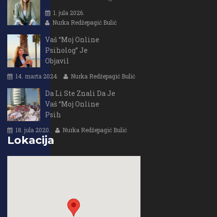
1. jula 2026.
Nurka Redžepagić Bulić
Vaš “Moj Online
Psiholog” Je
Objavil
14. marta 2024.
Nurka Redžepagić Bulić
Da Li Ste Znali Da Je
Vaš “Moj Online
Psih
18. jula 2020.
Nurka Redžepagić Bulić
Lokacija