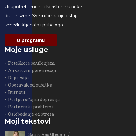
zloupotrebljene niti korištene u neke
druge svrhe. Sve informacije ostaju
između klijenata i psihologa.
O programu
Moje usluge
Poteškoće sa učenjem
Anksiozni poremećaji
Depresija
Oporavak od gubitka
Burnout
Postporođajna depresija
Partnerski problemi
Oslobađanje od stresa
Moji tekstovi
Samo Vas Gledam ;)