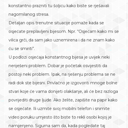
konstantno prazniti tu šoljicu kako biste se rješavali
nagomilanog stresa.
Detaljan opis trenutne situacije pomaže kada se
osjećate preplavljeni bijesom. Npr. “Osjećam kako mi se
vilica grči, da sam jako uznemirena i da ne znam kako
ću se smiriti”.
U podlozi osjećaja konstantnog bijesa je uvijek neki
neriješeni problem. Dobar je početak osvijestiti da
postoji neki problem. Ipak, na rješenju problema se ne
radi dok ste bijesni. Privlačno je izgovoriti mnoge bolne
stvari koje će vama donijeti olakšanje, ali će bez razloga
povrijediti druge ljude. Ako želite, zapišite na papir kako
se osjećate. Ili uzmite svoj mobilni telefon i snimite
video poruku umjesto što biste to rekli osobi kojoj je
namijenjeno. Sigurna sam da, kada pogledate taj