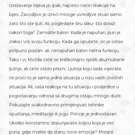
Izražavanje bijesa je, ipak, najčešći način reakcije na
bijes. Zavodljivo je izreći mnoge uvredljive stvari samo
zato što ste ljuti. Ali, pogledajte širu sliku- šta dolazi
nakon toga? Zamislite balon: Kada je napuhan, pun je
zraka i vrši svoju funkciju. Kada ga ispušete, on je ostao
potpuno prazan- ali, nenapuhan balon nema funkciju.
Tako i vi; Možda ćete se kratkotrajno riješiti akumulirane
ljutnje, ali ćete ostati prazni. Ljutnja koju sada osjećate
će proći-to je samo jedna situacija u nizu vaših životnih
situacija. Ali, vaša reakcija na tu situaciju i posljedice u
pogoršavanju odnosa sa drugima ostaju mnogo duže.
Pokušajte svakodnevno primijenjivati tehnike
opuštanja, meditacije ili jogu. Princip je jednostavan:
Ukoliko konstantno dopunjavate šoljicu koja je već
puna, gdje mislite da stanu nove emocije? Morate