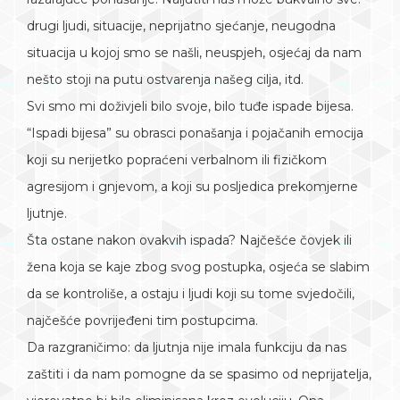
drugi ljudi, situacije, neprijatno sjećanje, neugodna
situacija u kojoj smo se našli, neuspjeh, osjećaj da nam
nešto stoji na putu ostvarenja našeg cilja, itd.
Svi smo mi doživjeli bilo svoje, bilo tuđe ispade bijesa.
“Ispadi bijesa” su obrasci ponašanja i pojačanih emocija
koji su nerijetko popraćeni verbalnom ili fizičkom
agresijom i gnjevom, a koji su posljedica prekomjerne
ljutnje.
Šta ostane nakon ovakvih ispada? Najčešće čovjek ili
žena koja se kaje zbog svog postupka, osjeća se slabim
da se kontroliše, a ostaju i ljudi koji su tome svjedočili,
najčešće povrijeđeni tim postupcima.
Da razgraničimo: da ljutnja nije imala funkciju da nas
zaštiti i da nam pomogne da se spasimo od neprijatelja,