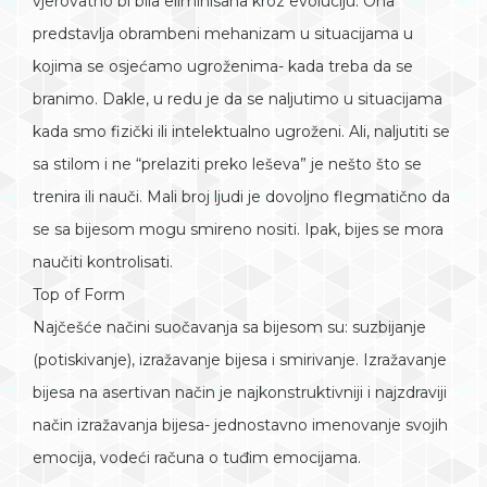
vjerovatno bi bila eliminisana kroz evoluciju. Ona
predstavlja obrambeni mehanizam u situacijama u
kojima se osjećamo ugroženima- kada treba da se
branimo. Dakle, u redu je da se naljutimo u situacijama
kada smo fizički ili intelektualno ugroženi. Ali, naljutiti se
sa stilom i ne “prelaziti preko leševa” je nešto što se
trenira ili nauči. Mali broj ljudi je dovoljno flegmatično da
se sa bijesom mogu smireno nositi. Ipak, bijes se mora
naučiti kontrolisati.
Top of Form
Najčešće načini suočavanja sa bijesom su: suzbijanje
(potiskivanje), izražavanje bijesa i smirivanje. Izražavanje
bijesa na asertivan način je najkonstruktivniji i najzdraviji
način izražavanja bijesa- jednostavno imenovanje svojih
emocija, vodeći računa o tuđim emocijama.